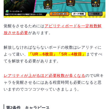
覚醒をさせるためには
アビリティボードを一定枚数解
放させる必要
があります。
解放しなければならないボードの枚数はレアリティに
よって違い、
「UR→6枚目」「SR→4枚目」
まですべ
てを解放する必要があります。
レアリティが上がるほど必要枚数が多くなる
のでURキ
ャラを覚醒させるにはある程度時間も必要になると思
いますのでコツコツやっていきましょう。
第2条件 キャラピース