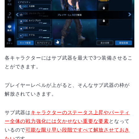
各キャラクターにはサブ武器を最大で
3
つ装備させるこ
とができます。
プレイヤーレベルが上がると、そんなサブ武器の枠が
解放されていきます。
サブ武器は
キャラクターのステータス上昇やパーティ
ー全体の戦力強化には欠かせない重要な要素
となって
いるので
可能な限り早い段階ですべて解放させておき
たい
です。