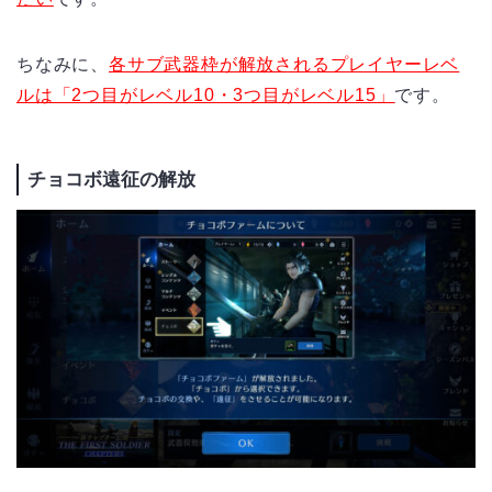
ちなみに、
各サブ武器枠が解放されるプレイヤーレベ
ルは「2つ目がレベル10・3つ目がレベル15」
です。
チョコボ遠征の解放