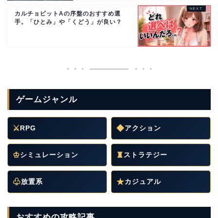
カルチョビットAの序盤のおすすめ選
手。「ひとみ」や「くどう」が良い？
ゲームジャンル
⚔
RPG
◆
アクション
♔
シミュレーション
♜
ストラテジー
♧
放置系
★
カジュアル
おすすめの攻略記事