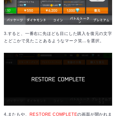
3.すると、一番右に先ほども目にした購入を復元の文字
とどこかで見たことあるようなマーク笑…を選択。
4.またもや、
RESTORE COMPLETE
の画面が開かれま