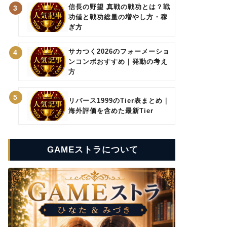
信長の野望 真戦の戦功とは？戦
3
功値と戦功総量の増やし方・稼
ぎ方
サカつく2026のフォーメーショ
4
ンコンボおすすめ｜発動の考え
方
5
リバース1999のTier表まとめ｜
海外評価を含めた最新Tier
GAMEストラについて