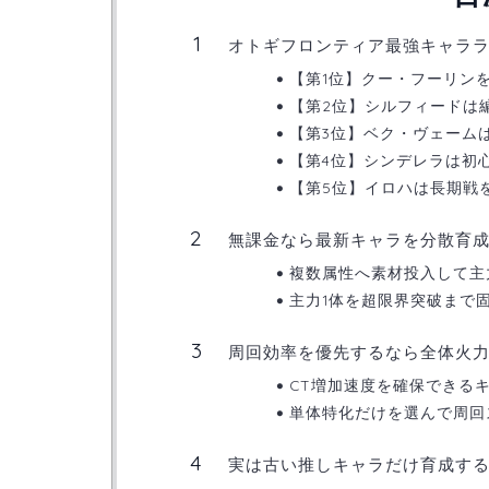
オトギフロンティア最強キャラ
【第1位】クー・フーリン
【第2位】シルフィードは
【第3位】ベク・ヴェーム
【第4位】シンデレラは初
【第5位】イロハは長期戦
無課金なら最新キャラを分散育
複数属性へ素材投入して主
主力1体を超限界突破まで
周回効率を優先するなら全体火
CT増加速度を確保できる
単体特化だけを選んで周回
実は古い推しキャラだけ育成す