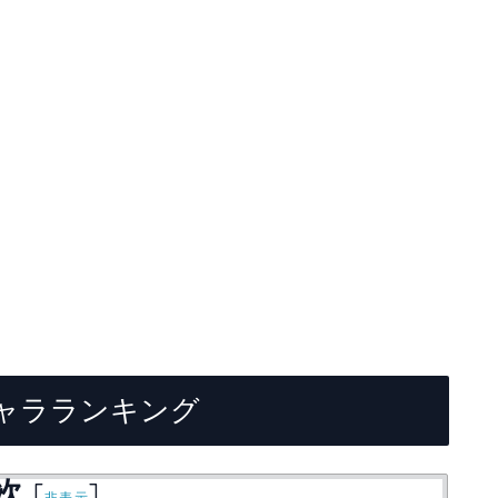
ャラランキング
次
[
]
非表示