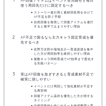
AP回復アイテムはイベント全消費せず毎日
使う周回先だけに固定するべき
ストーリー進行用と素材回収用を分けて
AP不足を防ぐ手順
自然回復を無視して回復アイテムを連打
すると後半で止まりやすい理由
AP不足で困るなら主力キャラ固定育成を優
先するべき
佐野万次郎や場地圭介へ育成資源を集中
した方が周回効率を維持しやすい理由
複数キャラ同時育成でAP効率まで悪化す
る失敗パターン
実はAP回復を急ぎすぎると育成素材不足で
確実に損しやすい
イベントだけ周回して強化素材が不足す
る典型例
回復アイテム温存を優先した方が得する
タイミング
自然回復待ち中にやるべき編成整理と育