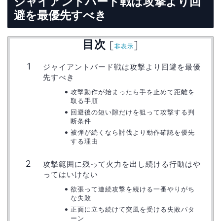
ジャイアントバード戦は攻撃より回
避を最優先すべき
目次
[
]
非表示
ジャイアントバード戦は攻撃より回避を最優
先すべき
攻撃動作が始まったら手を止めて距離を
取る手順
回避後の短い隙だけを狙って攻撃する判
断条件
被弾が続くなら討伐より動作確認を優先
する理由
攻撃範囲に残って火力を出し続ける行動はや
ってはいけない
欲張って連続攻撃を続ける一番やりがち
な失敗
正面に立ち続けて突風を受ける失敗パタ
ーン