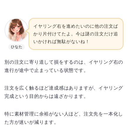
イヤリング右を進めたいのに他の注文ば
かり片付けてたよ。今は謎の注文だけ追
いかければ無駄がないね！
ひなた
別の注文に寄り道して損をするのは、イヤリング右の
進行が途中で止まっている状態です。
注文を広く触るほど達成感はありますが、イヤリング
完成という目的からは遠ざかります。
特に素材管理に余裕がない人ほど、注文先を一本化し
た方が迷いが減ります。