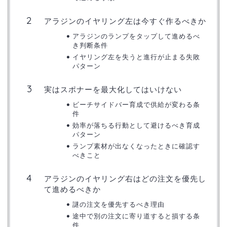
アラジンのイヤリング左は今すぐ作るべきか
アラジンのランプをタップして進めるべ
き判断条件
イヤリング左を失うと進行が止まる失敗
パターン
実はスポナーを最大化してはいけない
ビーチサイドバー育成で供給が変わる条
件
効率が落ちる行動として避けるべき育成
パターン
ランプ素材が出なくなったときに確認す
べきこと
アラジンのイヤリング右はどの注文を優先し
て進めるべきか
謎の注文を優先するべき理由
途中で別の注文に寄り道すると損する条
件