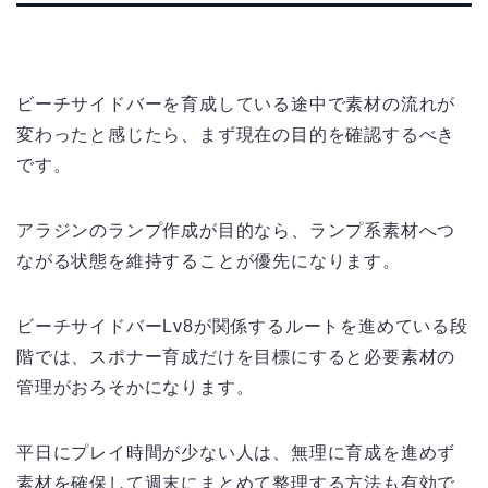
ビーチサイドバーを育成している途中で素材の流れが
変わったと感じたら、まず現在の目的を確認するべき
です。
アラジンのランプ作成が目的なら、ランプ系素材へつ
ながる状態を維持することが優先になります。
ビーチサイドバーLv8が関係するルートを進めている段
階では、スポナー育成だけを目標にすると必要素材の
管理がおろそかになります。
平日にプレイ時間が少ない人は、無理に育成を進めず
素材を確保して週末にまとめて整理する方法も有効で