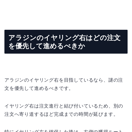
アラジンのイヤリング右はどの注文
を優先して進めるべきか
アラジンのイヤリング右を目指しているなら、謎の注
文を優先して進めるべきです。
イヤリング右は注文進行と結び付いているため、別の
注文へ寄り道するほど完成までの時間が延びます。
特にイヤリング左を確保した後は、右側の獲得ルート