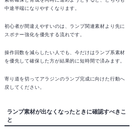
中途半端になりやすくなります。
初心者が間違えやすいのは、ランプ関連素材より先に
スポナー強化を優先する流れです。
操作回数を減らしたい人でも、今だけはランプ系素材
を優先して確保した方が結果的に短時間で済みます。
寄り道を切ってアラジンのランプ完成に向けた行動へ
戻してください。
ランプ素材が出なくなったときに確認すべきこ
と