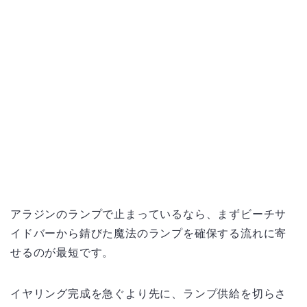
アラジンのランプで止まっているなら、まずビーチサ
イドバーから錆びた魔法のランプを確保する流れに寄
せるのが最短です。
イヤリング完成を急ぐより先に、ランプ供給を切らさ