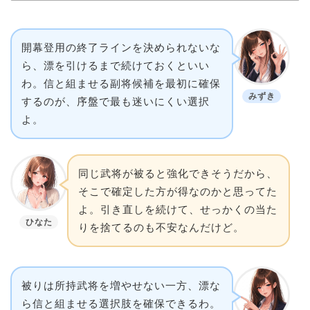
開幕登用の終了ラインを決められないな
ら、漂を引けるまで続けておくといい
わ。信と組ませる副将候補を最初に確保
みずき
するのが、序盤で最も迷いにくい選択
よ。
同じ武将が被ると強化できそうだから、
そこで確定した方が得なのかと思ってた
よ。引き直しを続けて、せっかくの当た
ひなた
りを捨てるのも不安なんだけど。
被りは所持武将を増やせない一方、漂な
ら信と組ませる選択肢を確保できるわ。