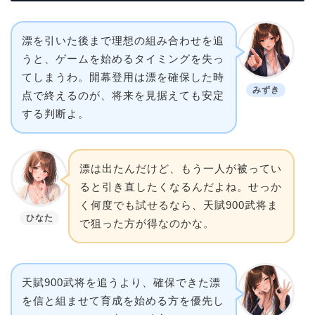
漂を引いた後まで理想の組み合わせを追
うと、ゲームを始めるタイミングを失っ
てしまうわ。開幕登用は漂を確保した時
みずき
点で終えるのが、将来を見据えても安定
する判断よ。
漂は出たんだけど、もう一人が被ってい
ると引き直したくなるんだよね。せっか
く何度でも試せるなら、天賦900武将ま
ひなた
で狙った方が得なのかな。
天賦900武将を追うより、確保できた漂
を信と組ませて育成を始める方を優先し