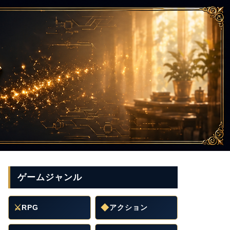
ゲームジャンル
⚔
RPG
◆
アクション