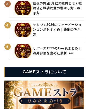
信長の野望 真戦の戦功とは？戦
3
功値と戦功総量の増やし方・稼
ぎ方
サカつく2026のフォーメーショ
4
ンコンボおすすめ｜発動の考え
方
5
リバース1999のTier表まとめ｜
海外評価を含めた最新Tier
GAMEストラについて