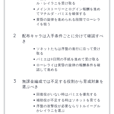
ル・レイラニを受け取る
メインストーリーとログイン報酬を進め
てマチルダ・パミエを確保する
黄昏の旋律を進められる段階でローレラ
イを狙う
配布キャラは入手条件ごとに分けて確認すべ
き
ソネットたちは序盤の進行に沿って受け
取る
パミエは8日間の手紙を進めて受け取る
ローレライは黄昏の旋律の報酬条件を確
認して進める
無課金編成では不足する役割から育成対象を
選ぶべき
回復役がいない時はパミエを優先する
補助役が不足する時はソネットを育てる
序盤の攻撃役が必要ならリトルイーグル
かレイラニを選ぶ