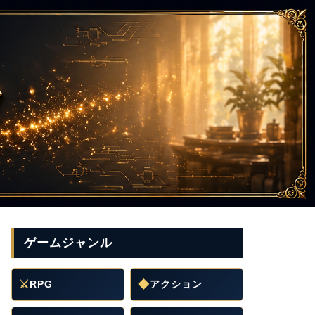
ゲームジャンル
⚔
RPG
◆
アクション