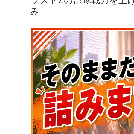
ラストZの部隊戦力を上
み