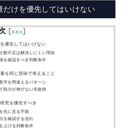
量だけを優先してはいけない
次
[
]
非表示
けを優先してはいけない
士数不足は解決しにくい理由
成を確認すべき判断条件
載量を同じ意味で考えること
数字を間違えるパターン
て戦力が伸びない失敗例
と研究を優先すべき
を先に見る手順
目を確認する流れ
を上げる判断条件