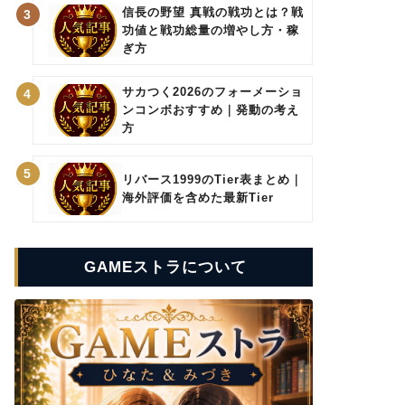
信長の野望 真戦の戦功とは？戦
3
功値と戦功総量の増やし方・稼
ぎ方
サカつく2026のフォーメーショ
4
ンコンボおすすめ｜発動の考え
方
5
リバース1999のTier表まとめ｜
海外評価を含めた最新Tier
GAMEストラについて