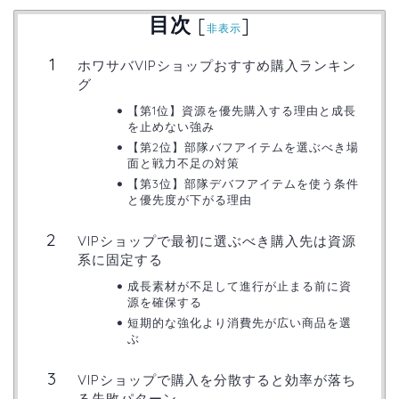
目次
[
]
非表示
ホワサバVIPショップおすすめ購入ランキン
グ
【第1位】資源を優先購入する理由と成長
を止めない強み
【第2位】部隊バフアイテムを選ぶべき場
面と戦力不足の対策
【第3位】部隊デバフアイテムを使う条件
と優先度が下がる理由
VIPショップで最初に選ぶべき購入先は資源
系に固定する
成長素材が不足して進行が止まる前に資
源を確保する
短期的な強化より消費先が広い商品を選
ぶ
VIPショップで購入を分散すると効率が落ち
る失敗パターン