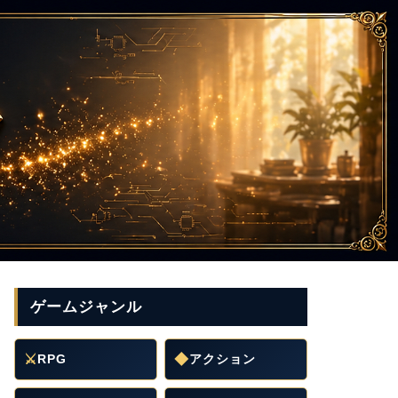
ゲームジャンル
⚔
RPG
◆
アクション