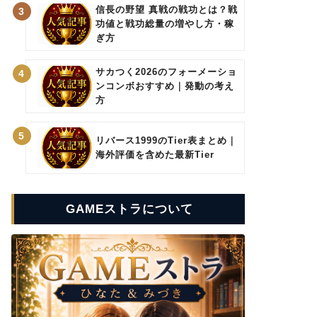
信長の野望 真戦の戦功とは？戦
3
功値と戦功総量の増やし方・稼
ぎ方
サカつく2026のフォーメーショ
4
ンコンボおすすめ｜発動の考え
方
5
リバース1999のTier表まとめ｜
海外評価を含めた最新Tier
GAMEストラについて