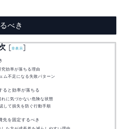
するべき
次
[
]
非表示
き
研究効率が落ちる理由
ェム不足になる失敗パターン
置すると効率が落ちる
間切れに気づかない危険な状態
認して損失を防ぐ行動手順
消費先を固定するべき
優先した方が成長差を減らしやすい理由