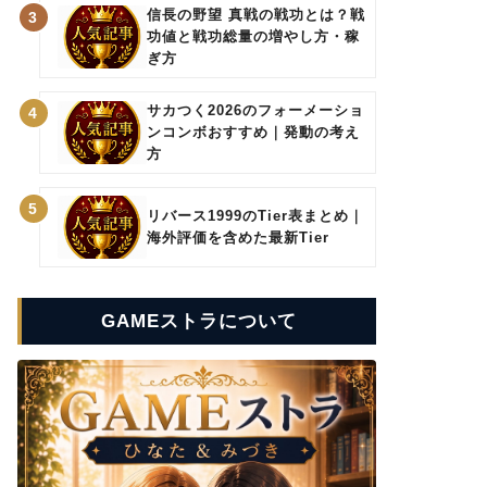
信長の野望 真戦の戦功とは？戦
3
功値と戦功総量の増やし方・稼
ぎ方
サカつく2026のフォーメーショ
4
ンコンボおすすめ｜発動の考え
方
5
リバース1999のTier表まとめ｜
海外評価を含めた最新Tier
GAMEストラについて