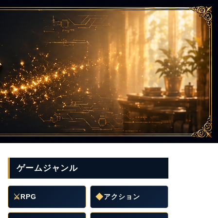
ゲームジャンル
⚔
RPG
◆
アクション