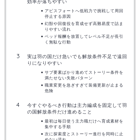
効率が落ちやすい
アビスフォートへ低戦力で挑戦して周回
停止する原因
幻獣や回復役を育成せず高難易度で詰ま
りやすい流れ
ベッド報酬を放置してレベル不足が長引
く無駄な行動
実は羽の国だけ急いでも解放条件不足で遠回
りになりやすい
サブ要素ばかり進めてストーリー条件を
満たせない失敗パターン
職業変更を急ぎすぎて装備更新が止まる
危険
今すぐやるべき行動は主力編成を固定して羽
の国解放条件だけ進めること
最初は毎日使う主力職だけへ育成素材を
集中する手順
次に探索度とストーリー進行を同時に止
めない流れ