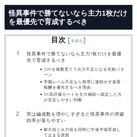
怪異事件で勝てないなら主力1枚だけ
を最優先で育成するべき
目次
[
]
非表示
怪異事件で勝てないなら主力1枚だけを最優
先で育成するべき
SSRを複数育てて火力不足になる失敗パタ
ーン
学園レベル不足なら無理に連戦せず放置
報酬を優先するべき理由
SR高評価カードを主力補助へ固定した方
が安定しやすい判断
実は編成数を増やしすぎると怪異事件の突破
効率が落ちやすい
耐久役と火力役を同時に中途半端育成し
て止まる原因