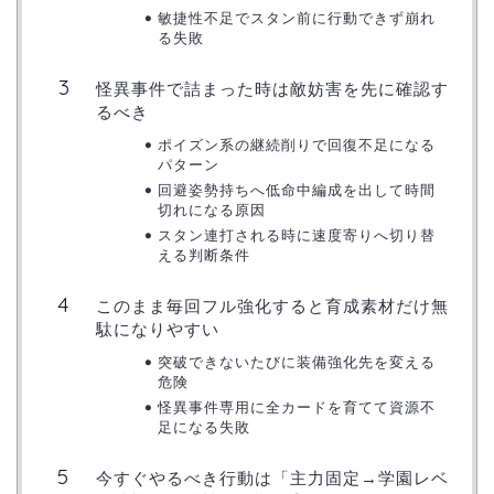
敏捷性不足でスタン前に行動できず崩れ
る失敗
怪異事件で詰まった時は敵妨害を先に確認す
るべき
ポイズン系の継続削りで回復不足になる
パターン
回避姿勢持ちへ低命中編成を出して時間
切れになる原因
スタン連打される時に速度寄りへ切り替
える判断条件
このまま毎回フル強化すると育成素材だけ無
駄になりやすい
突破できないたびに装備強化先を変える
危険
怪異事件専用に全カードを育てて資源不
足になる失敗
今すぐやるべき行動は「主力固定→学園レベ