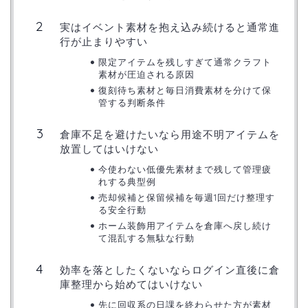
実はイベント素材を抱え込み続けると通常進
行が止まりやすい
限定アイテムを残しすぎて通常クラフト
素材が圧迫される原因
復刻待ち素材と毎日消費素材を分けて保
管する判断条件
倉庫不足を避けたいなら用途不明アイテムを
放置してはいけない
今使わない低優先素材まで残して管理疲
れする典型例
売却候補と保留候補を毎週1回だけ整理す
る安全行動
ホーム装飾用アイテムを倉庫へ戻し続け
て混乱する無駄な行動
効率を落としたくないならログイン直後に倉
庫整理から始めてはいけない
先に回収系の日課を終わらせた方が素材