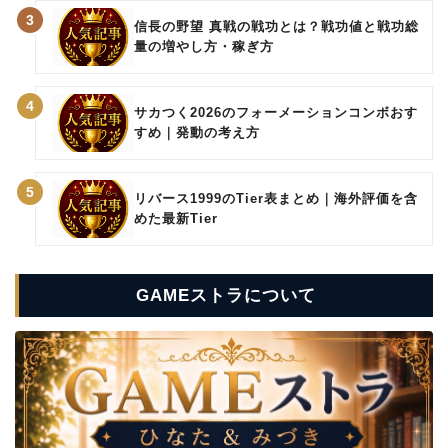
3
信長の野望 真戦の戦功とは？戦功値と戦功総
量の増やし方・稼ぎ方
4
サカつく2026のフォーメーションコンボおす
すめ｜発動の考え方
5
リバース1999のTier表まとめ｜海外評価を含
めた最新Tier
GAMEストラについて