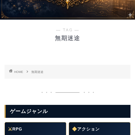
― TAG ―
無期迷途
HOME
無期迷途
ゲームジャンル
⚔
RPG
◆
アクション