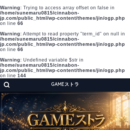
Warning
: Trying to access array offset on false in
/home/sunemaru0815/cinnabon-
jp.com/public_html/wp-content/themes/jin/ogp.php
on line
66
Warning
: Attempt to read property "term_id" on null in
/home/sunemaru0815/cinnabon-
jp.com/public_html/wp-content/themes/jin/ogp.php
on line
66
Warning
: Undefined variable $str in
/home/sunemaru0815/cinnabon-
jp.com/public_html/wp-content/themes/jin/ogp.php
on line
144
GAMEストラ