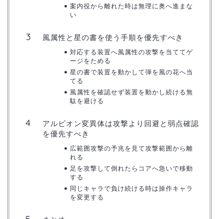
案内役から離れた時は無理に奥へ進まな
い
風属性と星の書を使う手順を優先すべき
対応する装置へ風属性の攻撃を当ててゲ
ージをためる
星の書で装置を動かして弾を風の花へ当
てる
風属性を確認せず装置を動かし続ける無
駄を避ける
アルビオン変異体は攻撃より回避と弱点確認
を優先すべき
広範囲攻撃の予兆を見て攻撃範囲から離
れる
足を攻撃して倒れたらコアへ急いで移動
する
同じキャラで負け続ける時は操作キャラ
を変更する