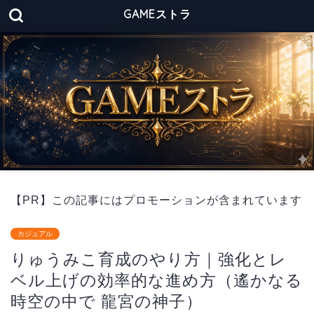
GAMEストラ
【PR】この記事にはプロモーションが含まれています
カジュアル
りゅうみこ育成のやり方｜強化とレ
ベル上げの効率的な進め方（遙かなる
時空の中で 龍宮の神子）