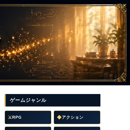
ゲームジャンル
⚔
RPG
◆
アクション