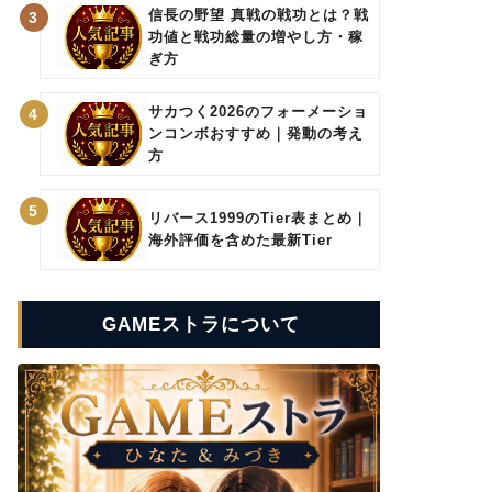
信長の野望 真戦の戦功とは？戦
3
功値と戦功総量の増やし方・稼
ぎ方
サカつく2026のフォーメーショ
4
ンコンボおすすめ｜発動の考え
方
5
リバース1999のTier表まとめ｜
海外評価を含めた最新Tier
GAMEストラについて