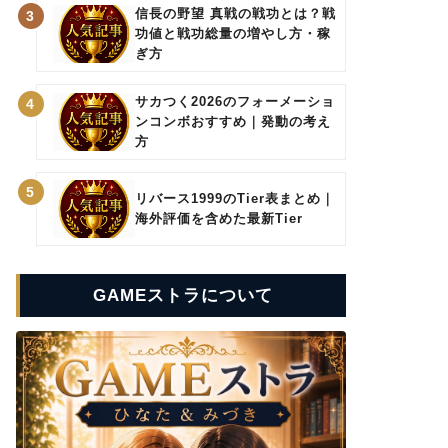
信長の野望 真戦の戦功とは？戦
3
功値と戦功総量の増やし方・稼
ぎ方
サカつく2026のフォーメーショ
4
ンコンボおすすめ｜発動の考え
方
5
リバース1999のTier表まとめ｜
海外評価を含めた最新Tier
GAMEストラについて