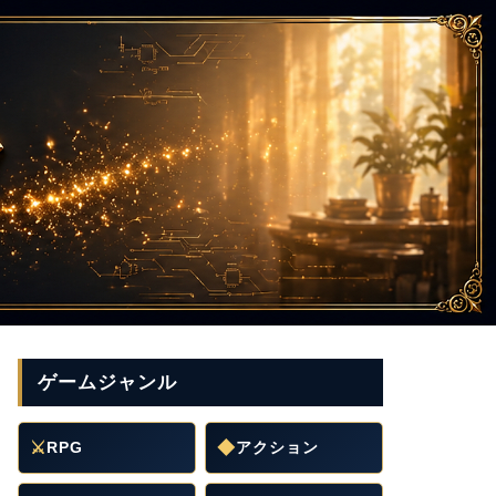
ゲームジャンル
⚔
RPG
◆
アクション