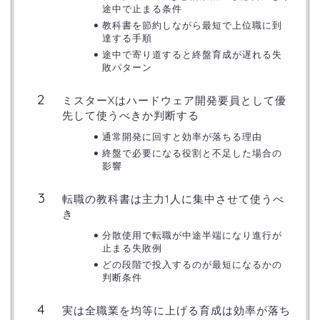
途中で止まる条件
教科書を節約しながら最短で上位職に到
達する手順
途中で寄り道すると終盤育成が遅れる失
敗パターン
ミスターXはハードウェア開発要員として優
先して使うべきか判断する
通常開発に回すと効率が落ちる理由
終盤で必要になる役割と不足した場合の
影響
転職の教科書は主力1人に集中させて使うべ
き
分散使用で転職が中途半端になり進行が
止まる失敗例
どの段階で投入するのが最短になるかの
判断条件
実は全職業を均等に上げる育成は効率が落ち