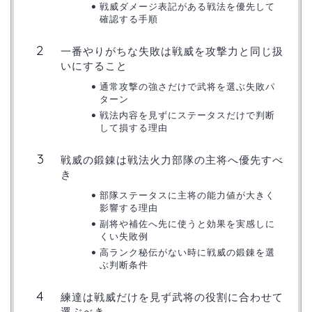
戦威ダメージ表記がある戦法を優先して
確認する手順
一番やりがちな失敗は戦威を攻撃力と同じ扱
いにすること
通常攻撃の強さだけで武将を選ぶ失敗パ
ターン
戦法内容を見ずにステータスだけで判断
して損する理由
戦威の鍛錬は戦法火力部隊の主将へ優先すべ
き
部隊ステータスに主将の能力値が大きく
影響する理由
副将や補佐へ先に使うと効果を実感しに
くい失敗例
高ランク秘伝がない時に戦威の鍛錬を選
ぶ判断条件
練達は戦威だけを見ず武将の役割に合わせて
選ぶべき