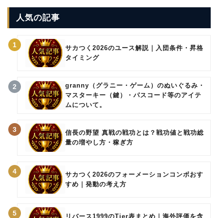
人気の記事
1
サカつく2026のユース解説｜入団条件・昇格
タイミング
granny（グラニー・ゲーム）のぬいぐるみ・
2
マスターキー（鍵）・パスコード等のアイテ
ムについて。
3
信長の野望 真戦の戦功とは？戦功値と戦功総
量の増やし方・稼ぎ方
4
サカつく2026のフォーメーションコンボおす
すめ｜発動の考え方
5
リバース1999のTier表まとめ｜海外評価を含