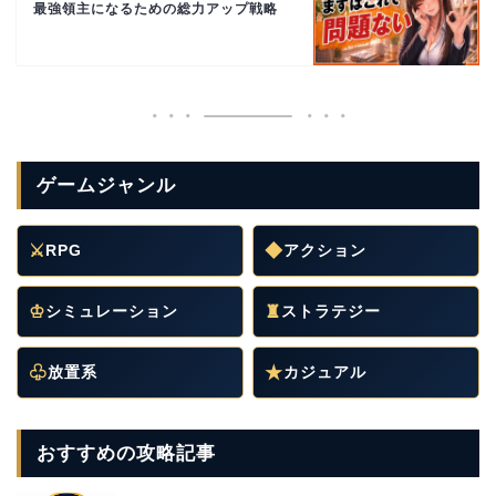
最強領主になるための総力アップ戦略
ゲームジャンル
⚔
RPG
◆
アクション
♔
シミュレーション
♜
ストラテジー
♧
放置系
★
カジュアル
おすすめの攻略記事